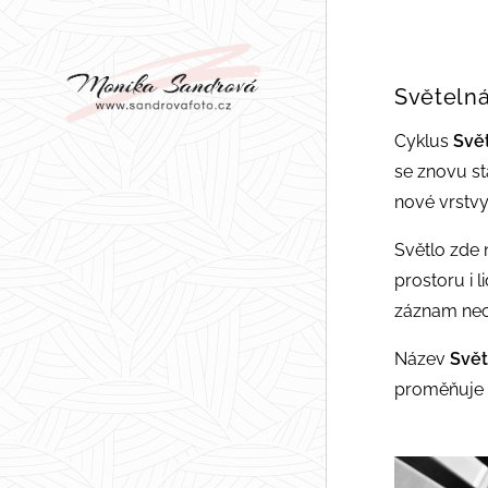
Světelná
Cyklus
Svě
se znovu st
nové vrstvy
Světlo zde 
prostoru i 
záznam neop
Název
Svět
proměňuje 