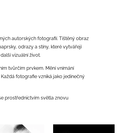
ých autorských fotografií. Tištěný obraz
prsky, odrazy a stíny, které vytvářejí
lší vizuální život.
avním tvůrčím prvkem. Mění vnímání
. Každá fotografie vzniká jako jedinečný
á se prostřednictvím světla znovu