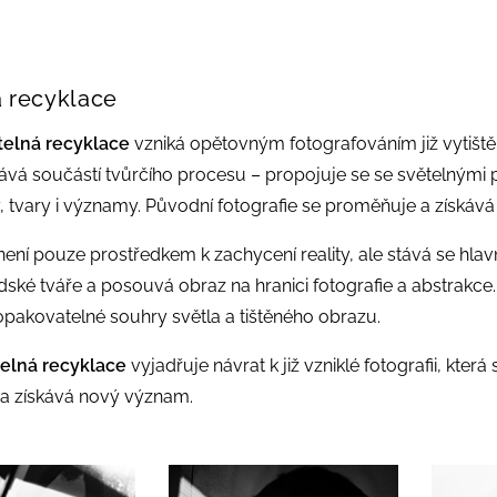
 recyklace
telná recyklace
vzniká opětovným fotografováním již vytištěn
ává součástí tvůrčího procesu – propojuje se se světelnými pa
, tvary i významy. Původní fotografie se proměňuje a získává da
není pouze prostředkem k zachycení reality, ale stává se hl
lidské tváře a posouvá obraz na hranici fotografie a abstrakce
akovatelné souhry světla a tištěného obrazu.
elná recyklace
vyjadřuje návrat k již vzniklé fotografii, kter
a získává nový význam.